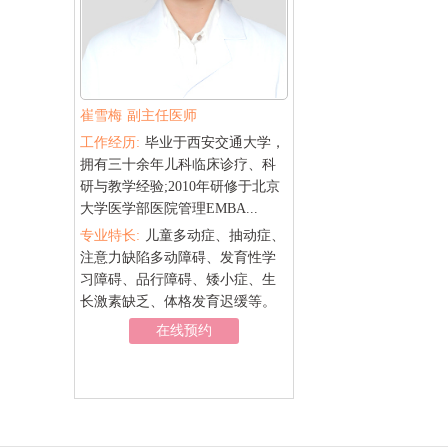
崔雪梅
副主任医师
毕业于上海第二
工作经历:
毕业于西安交通大学，
医大学），
拥有三十余年儿科临床诊疗、科
军医大学神经
研与教学经验;2010年研修于北京
。在...
大学医学部医院管理EMBA...
注意缺陷多动
专业特长:
儿童多动症、抽动症、
习困难
注意力缺陷多动障碍、发育性学
，语言障碍，
习障碍、品行障碍、矮小症、生
谱系障碍，
长激素缺乏、体格发育迟缓等。
迟缓，儿童
在线预约
障碍等。
约